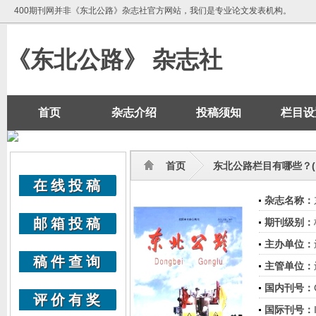
400期刊网并非《东北公路》杂志社官方网站，我们是专业论文发表机构。
《东北公路》 杂志社
首页
杂志介绍
投稿须知
栏目设
首页
东北公路栏目有哪些？(
在线投稿
杂志名称：
邮箱投稿
期刊级别：
主办单位：
稿件查询
主管单位：
国内刊号：
评价有奖
国际刊号：